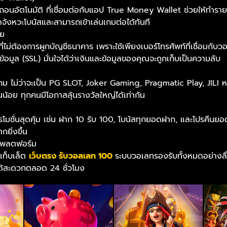
นอัตโนมัติ ที่เชื่อมต่อกับแอป True Money Wallet ช่วยให้ทำรายกา
ดจังหวะโบนัสและสามารถเข้าเล่นเกมต่อได้ทันที
คย
้ที่ไม่ต้องการผูกบัญชีธนาคาร เพราะใช้เพียงเบอร์โทรศัพท์ที่เชื่อมก
อมูล (SSL) มั่นใจได้ว่าเงินและข้อมูลของคุณจะถูกเก็บเป็นความลับ
เกม ไม่ว่าจะเป็น PG SLOT, Joker Gaming, Pragmatic Play, JILI 
ทุนน้อย ทุกคนมีโอกาสลุ้นรางวัลใหญ่ได้เท่ากัน
รโมชั่นสุดคุ้ม เช่น ฝาก 10 รับ 100, โบนัสทุกยอดฝาก, และโปรคืนยอด
กยิ่งขึ้น
ุกแพลตฟอร์ม
อแท็บเล็ต
เว็บตรง รับวอลเลท 100
ระบบวอเลทรองรับทั้งหมดอย่างลื่นไ
นได้สะดวกตลอด 24 ชั่วโมง