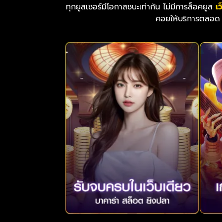
ทุกยูสเซอร์มีโอกาสชนะเท่ากัน ไม่มีการล็อคยูส
เ
คอยให้บริการตลอด 24