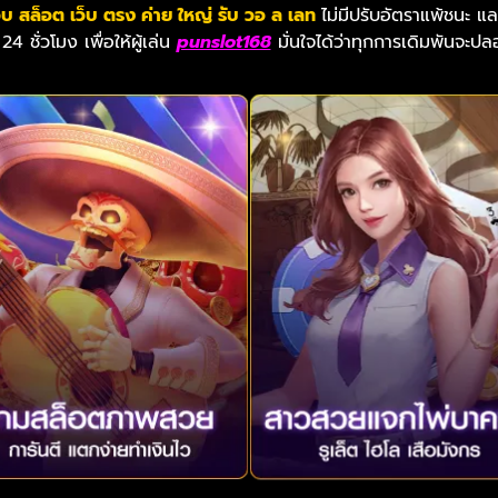
ว็บ สล็อต เว็บ ตรง ค่าย ใหญ่ รับ วอ ล เลท
ไม่มีปรับอัตราแพ้ชนะ 
 ชั่วโมง เพื่อให้ผู้เล่น
punslot168
มั่นใจได้ว่าทุกการเดิมพันจะปลอ