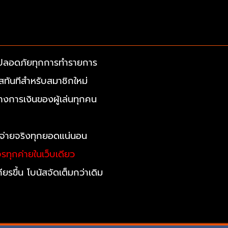
 ปลอดภัยทุกการทำรายการ
สทันทีสำหรับสมาชิกใหม่
ทางการเงินของผู้เล่นทุกคน
ด้จ่ายจริงทุกยอดแน่นอน
รทุกค่ายในเว็บเดียว
รขึ้น โบนัสจัดเต็มกว่าเดิม