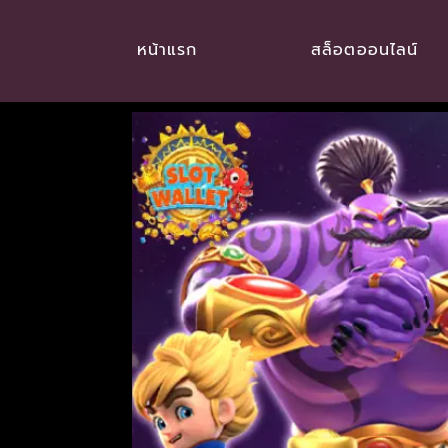
หน้าแรก
สล็อตออนไลน์