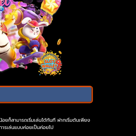
อยก็สามารถเริ่มเล่นได้ทันที ฝากเริ่มต้นเพียง
องการเล่นแบบค่อยเป็นค่อยไป