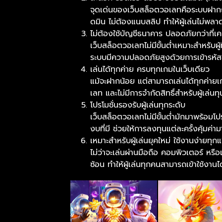
จุดเด่นของเว็บสล็อตวอเลทคือระบบฝากถอ
ดมิน ไม่ต้องแนบสลิป ทำให้ผู้เล่นไม่พลา
ไม่ต้องใช้บัญชีธนาคาร ปลอดภัยกว่าที่เ
เว็บสล็อตวอเลทไม่มีขั้นต่ำเหมาะสำหรับผู
ระบบมีความปลอดภัยสูงด้วยการเข้ารหัสข้
เล่นได้ทุกค่าย ครบทุกเกมในเว็บเดียว
แม้จะฝากน้อย แต่สามารถเล่นได้ทุกค่าย
เลท และไม่มีการจำกัดสิทธิ์สำหรับผู้เล่น
โปรโมชั่นรองรับผู้เล่นทุกระดับ
เว็บสล็อตวอเลทไม่มีขั้นต่ำมักมาพร้อมโป
งบที่มี ช่วยให้การลงทุนแต่ละครั้งคุ้มค่ามา
เหมาะสำหรับผู้เล่นยุคใหม่ ใช้งานง่ายท
ไม่ว่าจะเล่นผ่านมือถือ คอมพิวเตอร์ หรื
ซ้อน ทำให้ผู้เล่นทุกคนสามารถเข้าใช้งา